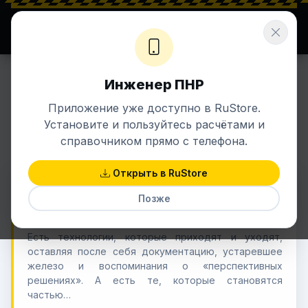
⚡ ENERGETIK.UZ
Σ ЗНАНИЯ + ЭНЕРГИЯ
Инженер ПНР
Полезные статьи по КИПиА
Приложение уже доступно в RuStore.
Практические советы, схемы, датчики, автоматика и
Установите и пользуйтесь расчётами и
АСУТП.
справочником прямо с телефона.
Открыть в RuStore
19 Mar 2026
КИПИА
Позже
HART глазами инженера
Есть технологии, которые приходят и уходят,
оставляя после себя документацию, устаревшее
железо и воспоминания о «перспективных
решениях». А есть те, которые становятся
частью…