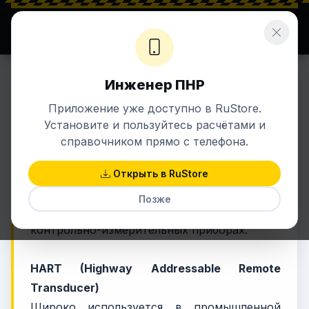
⚡ ENERGETIK.UZ
Σ ЗНАНИЯ + ЭНЕРГИЯ
Инженер ПНР
28 фев 2024 в 22:20
КИПИА
Приложение уже доступно в RuStore.
Протоколы передачи данных
Установите и пользуйтесь расчётами и
справочником прямо с телефона.
Существует несколько широко
Открыть в RuStore
используемых протоколов связи в
Позже
промышленной автоматизации и
контрольно-измерительных приборах.
HART (Highway Addressable Remote
Transducer)
Широко используется в промышленной