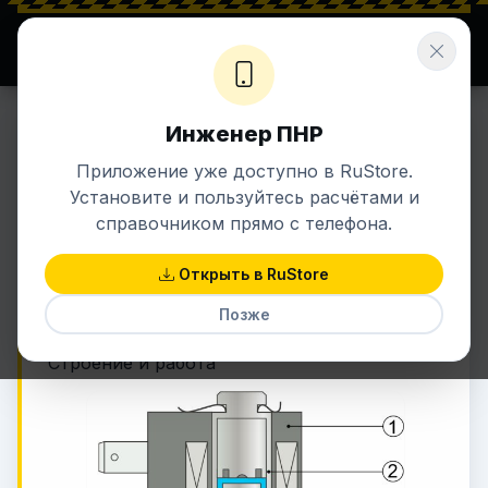
⚡ ENERGETIK.UZ
Σ ЗНАНИЯ + ЭНЕРГИЯ
Инженер ПНР
25 июн 2021 в 15:29
КИПИА
Приложение уже доступно в RuStore.
Соленоидный
Установите и пользуйтесь расчётами и
(электромагнитный) клапан
справочником прямо с телефона.
Открыть в RuStore
Конструкция соленоидных клапанов
Позже
прямого действия
Строение и работа