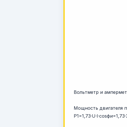
Вольтметр и ампермет
Мощность двигателя п
P1=1,73·U·I·cosфи=1,73