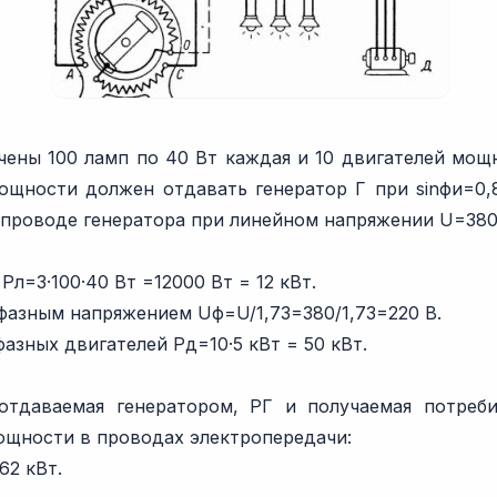
ены 100 ламп по 40 Вт каждая и 10 двигателей мощн
щности должен отдавать генератор Г при sinфи=0,
 проводе генератора при линейном напряжении U=380
л=3·100·40 Вт =12000 Вт = 12 кВт.
фазным напряжением Uф=U/1,73=380/1,73=220 В.
зных двигателей Pд=10·5 кВт = 50 кВт.
отдаваемая генератором, PГ и получаемая потреби
ощности в проводах электропередачи:
2 кВт.