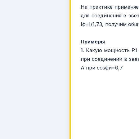
На практике применяе
для соединения в зве
Iф=I/1,73, получим общ
Примеры
1.
Какую мощность P1 б
при соединении в зве
А при cosфи=0,7