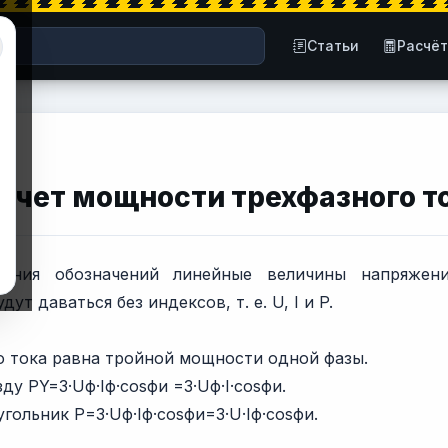
Статьи
Расчё
счет мощности трехфазного т
ения обозначений линейные величины напряжен
ут даваться без индексов, т. е. U, I и P.
 тока равна тройной мощности одной фазы.
ду PY=3·Uф·Iф·cosфи =3·Uф·I·cosфи.
гольник P=3·Uф·Iф·cosфи=3·U·Iф·cosфи.