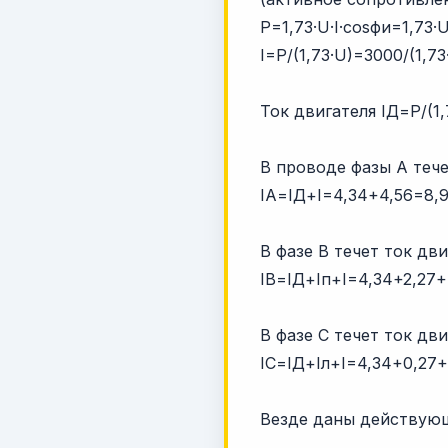
P=1,73·U·I·cosфи=1,73·U·
I=P/(1,73·U)=3000/(1,73
Ток двигателя IД=P/(1,
В проводе фазы A тече
IА=IД+I=4,34+4,56=8,9
В фазе B течет ток дв
IВ=IД+Iп+I=4,34+2,27+4
В фазе C течет ток дв
IС=IД+Iл+I=4,34+0,27+
Везде даны действующ