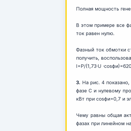
Полная мощность гене
В этом примере все ф
ток равен нулю.
Фазный ток обмотки ст
получить, воспользов
I=P/(1,73·U ·cosфи)=620
3.
На рис. 4 показано,
фазе C и нулевому пр
кВт при cosфи=0,7 и э
Чему равны общая акт
фазах при линейном н