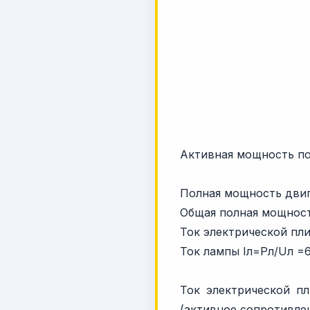
Активная мощность по
Полная мощность двиг
Общая полная мощност
Ток электрической пли
Ток лампы Iл=Pл/Uл =6
Ток электрической п
(активное сопротивлен