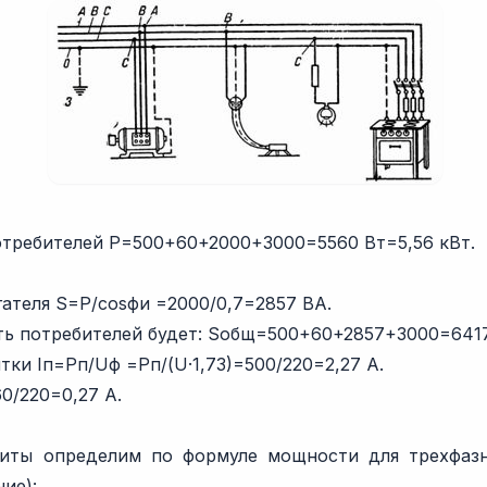
требителей P=500+60+2000+3000=5560 Вт=5,56 кВт.
ателя S=P/cosфи =2000/0,7=2857 ВА.
ь потребителей будет: Sобщ=500+60+2857+3000=6417 
тки Iп=Pп/Uф =Pп/(U·1,73)=500/220=2,27 А.
0/220=0,27 А.
литы определим по формуле мощности для трехфазн
ие):