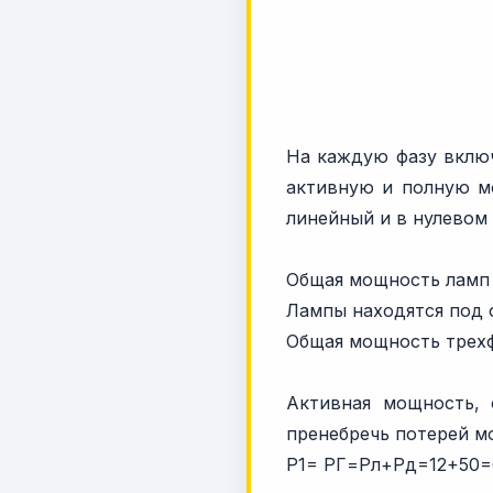
На каждую фазу включ
активную и полную мо
линейный и в нулевом
Общая мощность ламп P
Лампы находятся под 
Общая мощность трехфа
Активная мощность, 
пренебречь потерей м
P1= PГ=Pл+Pд=12+50=6