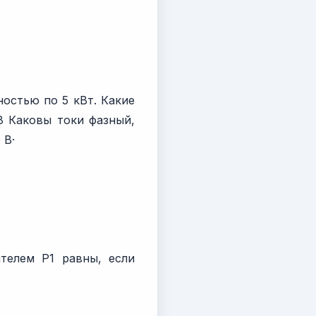
остью по 5 кВт. Какие
8 Каковы токи фазный,
 В·
телем P1 равны, если