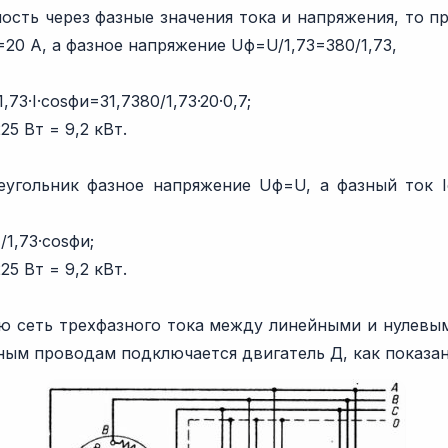
ость через фазные значения тока и напряжения, то п
=20 А, а фазное напряжение Uф=U/1,73=380/1,73,
,73·I·cosфи=31,7380/1,73·20·0,7;
25 Вт = 9,2 кВт.
угольник фазное напряжение Uф=U, а фазный ток Iф=
/1,73·cosфи;
25 Вт = 9,2 кВт.
 сеть трехфазного тока между линейными и нулевы
ным проводам подключается двигатель Д, как показано