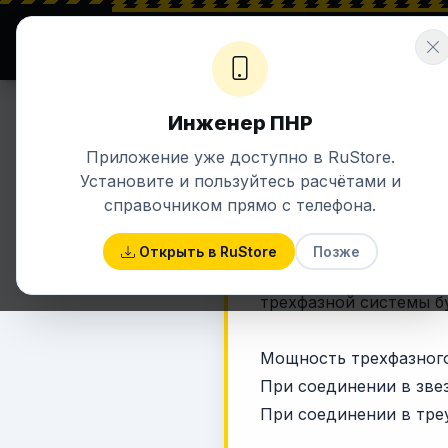
⚡ ENERGETIK.UZ
Σ ЗНАНИЯ + ЭНЕРГИЯ
Инженер ПНР
Приложение уже доступно в RuStore.
ЭЛЕКТРИКА
Установите и пользуйтесь расчётами и
Ра
справочником прямо с телефона.
Открыть в RuStore
Позже
В статье для упрощ
трехфазной системы буд
Мощность трехфазного
При соединении в звез
При соединении в треу