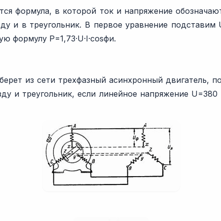
тся формула, в которой ток и напряжение обозначаю
зду и в треугольник. В первое уравнение подставим 
ую формулу P=1,73·U·I·cosфи.
ерет из сети трехфазный асинхронный двигатель, пок
зду и треугольник, если линейное напряжение U=380 