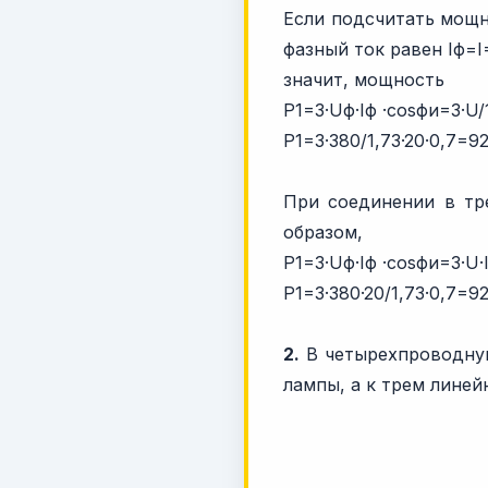
Если подсчитать мощн
фазный ток равен Iф=I
значит, мощность
P1=3·Uф·Iф ·cosфи=3·U/1
P1=3·380/1,73·20·0,7=92
При соединении в тре
образом,
P1=3·Uф·Iф ·cosфи=3·U·I
P1=3·380·20/1,73·0,7=92
2.
В четырехпроводную
лампы, а к трем линей