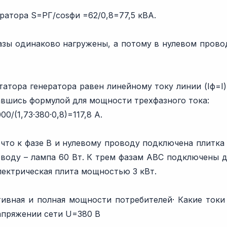
ратора S=PГ/cosфи =62/0,8=77,5 кВА.
азы одинаково нагружены, а потому в нулевом прово
атора генератора равен линейному току линии (Iф=I)
авшись формулой для мощности трехфазного тока:
00/(1,73·380·0,8)=117,8 А.
 что к фазе B и нулевому проводу подключена плитка
оводу – лампа 60 Вт. К трем фазам ABC подключены 
лектрическая плита мощностью 3 кВт.
ивная и полная мощности потребителей· Какие токи
апряжении сети U=380 В