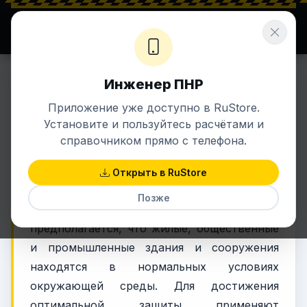
⚡ ENERGETIK.UZ
Σ ЗНАНИЯ + ЭНЕРГИЯ
Инженер ПНР
16 мар 2019 в 21:50
ЭЛЕКТРИКА
Приложение уже доступно в RuStore.
Оптимизация защиты в
Установите и пользуйтесь расчётами и
распределительных сетях
справочником прямо с телефона.
Открыть в RuStore
В процессе оптимизации защиты от
Позже
поражения электрическим током
предполагается, что жилые, общественные
и промышленные здания и сооружения
находятся в нормальных условиях
окружающей среды. Для достижения
оптимальной защиты применяют