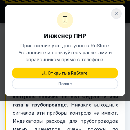
⚡ ENERGETIK.UZ
Σ ЗНАНИЯ + ЭНЕРГИЯ
Инженер ПНР
8 авг 2020 в 19:08
КИПИА
Приложение уже доступно в RuStore.
Визуальные индикаторы
Установите и пользуйтесь расчётами и
расхода
справочником прямо с телефона.
Открыть в RuStore
Индикаторы расхода служат
Позже
исключительно в целях визуального
контроля наличия потока жидкости или
газа в трубопроводе.
Никаких выходных
сигналов эти приборы контроля не имеют.
Индикаторы расхода для трубопроводов
малых диаметров очень похожи по