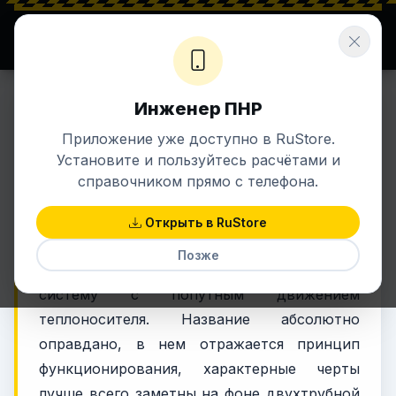
⚡ ENERGETIK.UZ
Σ ЗНАНИЯ + ЭНЕРГИЯ
Инженер ПНР
27 май 2022 в 13:52
ОВИК
Приложение уже доступно в RuStore.
Петля Тихельмана
Установите и пользуйтесь расчётами и
справочником прямо с телефона.
Все о системе Тихельмана
Открыть в RuStore
Профессионалы петлей Тихельмана
Позже
называют двухтрубную отопительную
систему с попутным движением
теплоносителя. Название абсолютно
оправдано, в нем отражается принцип
функционирования, характерные черты
лучше всего заметны на фоне двухтрубной