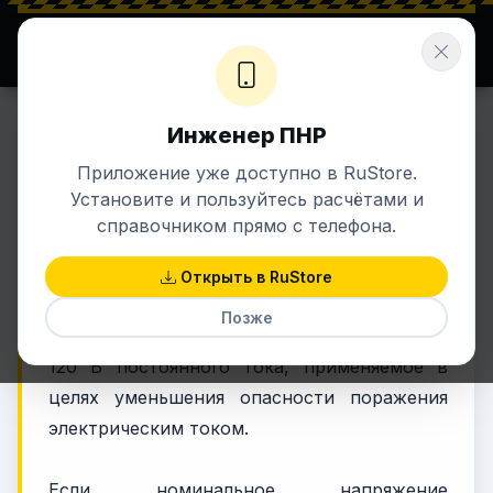
⚡ ENERGETIK.UZ
Σ ЗНАНИЯ + ЭНЕРГИЯ
Инженер ПНР
9 авг 2020 в 19:24
ЭЛЕКТРИКА
Приложение уже доступно в RuStore.
Сверхнизкое (малое)
Установите и пользуйтесь расчётами и
напряжение
справочником прямо с телефона.
Открыть в RuStore
Сверхнизким (малым) называют
Позже
напряжение не более 50 В переменного и
120 В постоянного тока, применяемое в
целях уменьшения опасности поражения
электрическим током.
Если номинальное напряжение