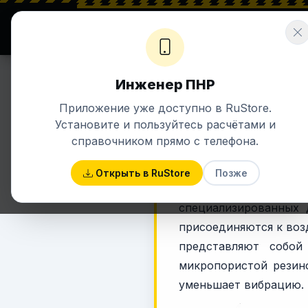
⚡ ENERGETIK.UZ
Σ ЗНАНИЯ + ЭНЕРГИЯ
Инженер ПНР
Приложение уже доступно в RuStore.
ОВИК
Установите и пользуйтесь расчётами и
М
справочником прямо с телефона.
Открыть в RuStore
Позже
Круглый канальны
специализированных 
присоединяются к воз
представляют собой
микропористой резино
уменьшает вибрацию.