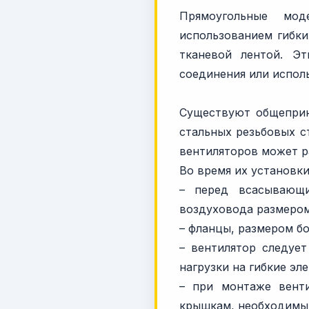
Прямоугольные мод
использованием гибки
тканевой лентой. Э
соединения или испол
Существуют общеприн
стальных резьбовых с
вентиляторов может р
Во время их установк
– перед всасывающи
воздуховода размером 
– фланцы, размером б
– вентилятор следует
нагрузки на гибкие эл
– при монтаже вент
крышкам, необходимым