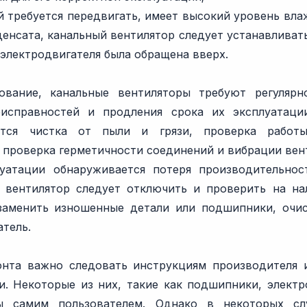
ый требуется передвигать, имеет высокий уровень вл
денсата, канальный вентилятор следует устанавливат
электродвигателя была обращена вверх.
вание, канальные вентиляторы требуют регулярн
еисправностей и продления срока их эксплуатац
ятся чистка от пыли и грязи, проверка работы
 проверка герметичности соединений и вибрации вен
уатации обнаруживается потеря производительнос
 вентилятор следует отключить и проверить на на
заменить изношенные детали или подшипники, очис
атель.
нта важно следовать инструкциям производителя и
и. Некоторые из них, такие как подшипники, электр
ы самим пользователем. Однако в некоторых слу