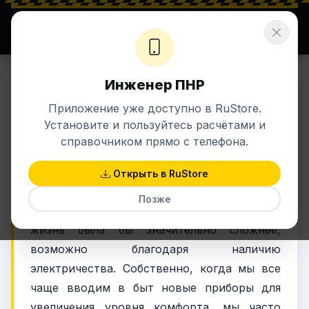
⚡ ENERGETIK.UZ
Σ ЗНАНИЯ + ЭНЕРГИЯ
Инженер ПНР
5 ноя 2023 в 13:52
ЭЛЕКТРИКА
Приложение уже доступно в RuStore.
Что такое перекос фаз?
Установите и пользуйтесь расчётами и
справочником прямо с телефона.
Ароматная чашка кофе, хрустящие тосты,
Открыть в RuStore
безупречно чистая сглаженная одежда –
Позже
все это и многое другое, без чего наша
жизнь была бы значительно сложнее,
возможно благодаря наличию
электричества. Собственно, когда мы все
чаще вводим в быт новые приборы для
увеличения уровня комфорта, мы часто